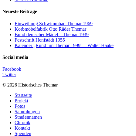
Neueste Beiträge
Einweihung Schwimmbad Themar 1969
Korbmöbelfabrik Otto Räder Themar
Bund deutscher Mädel – Themar 1939
Festschrift Henfstädt 1955
Kalender „Rund um Themar 1999“ – Walter Haake
Social media
Facebook
Twitter
© 2026 Historisches Themar.
Close
Startseite
Menu
Projekt
Fotos
Sammlungen
Straßennamen
Chronik
Kontakt
Spenden