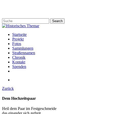
Skip
to
main
content
Search
Close
Search
search
Menu
Startseite
Projekt
Fotos
Sammlungen
Straßennamen
Chronik
Kontakt
Spenden
twitter
facebook
email
search
Zurück
Dem Hochzeitspaar
Heil dem Paar im Festgeschmeide
das einander sich gefreit