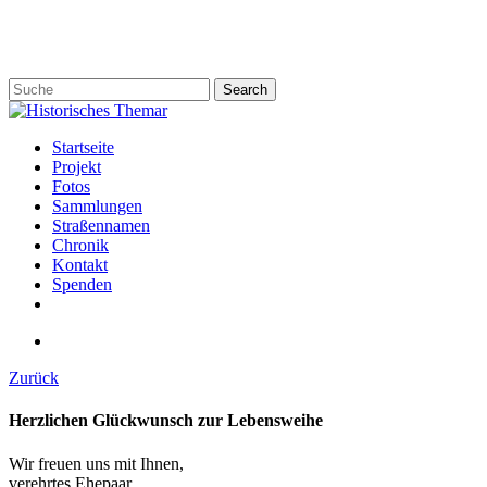
Skip
to
main
content
Search
Close
Search
search
Menu
Startseite
Projekt
Fotos
Sammlungen
Straßennamen
Chronik
Kontakt
Spenden
twitter
facebook
email
search
Zurück
Herzlichen Glückwunsch zur Lebensweihe
Wir freuen uns mit Ihnen,
verehrtes Ehepaar,