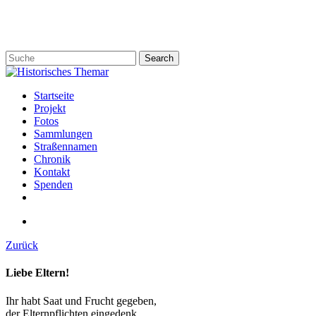
Skip
to
main
content
Search
Close
Search
search
Menu
Startseite
Projekt
Fotos
Sammlungen
Straßennamen
Chronik
Kontakt
Spenden
twitter
facebook
email
search
Zurück
Liebe Eltern!
Ihr habt Saat und Frucht gegeben,
der Elternpflichten eingedenk