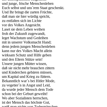
und junge, frische Menschenleben
Euch selbst und uns´rem Staat geschenkt.
Und Ihr bringt die zarten Früchte,
daß man sie hier würdig spricht,
zu entfalten sich im Lichte
vor des Volkes Angesicht.
Laset sie dem Leben weihen
froh der Zukunft zugewandt,
leget Wachstum und Gedeihen
mit in unserer Volksmacht Hand;
denn jedem jungen Menschenleben
kann nur des Volkes Macht allein
wirksam Schutz und Hilfe geben
und den Eltern Stütze sein!
Unsere jungen Mütter wissen,
daß sie nicht mehr brauchen zittern
und Kinderchen gebären müssen,
um Kapital und Krieg zu füttern.
Bekanntlich war´s bei Hitler Mode,
zu vegetier´n in Angst und Leid,
da wurde jeder Mensch dem Tode
schon bei der Geburt geweiht!
Wo aber Sozialisten herrschen,
ist der Mensch das höchste Gut,
weiß man nichts von Todesmärschen,