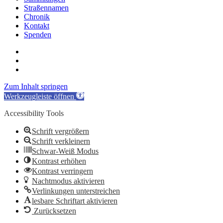
Straßennamen
Chronik
Kontakt
Spenden
twitter
facebook
email
Zum Inhalt springen
Werkzeugleiste öffnen
Accessibility Tools
Schrift vergrößern
Schrift verkleinern
Schwar-Weiß Modus
Kontrast erhöhen
Kontrast verringern
Nachtmodus aktivieren
Verlinkungen unterstreichen
lesbare Schriftart aktivieren
Zurücksetzen