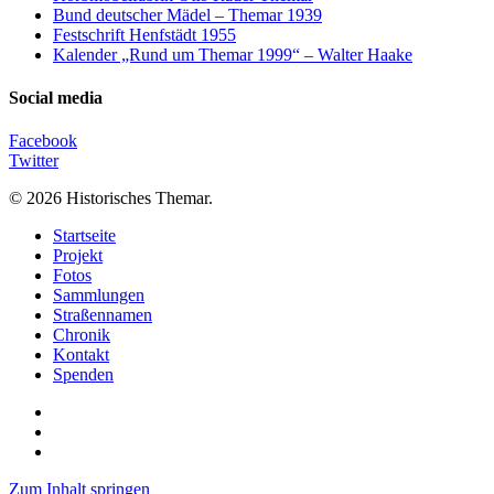
Bund deutscher Mädel – Themar 1939
Festschrift Henfstädt 1955
Kalender „Rund um Themar 1999“ – Walter Haake
Social media
Facebook
Twitter
© 2026 Historisches Themar.
Close
Startseite
Menu
Projekt
Fotos
Sammlungen
Straßennamen
Chronik
Kontakt
Spenden
twitter
facebook
email
Zum Inhalt springen