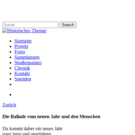
Skip
to
main
content
Search
Close
Search
search
Menu
Startseite
Projekt
Fotos
Sammlungen
Straßennamen
Chronik
Kontakt
Spenden
twitter
facebook
email
search
Zurück
Die Ballade vom neuen Jahr und den Menschen
Da kommt daher ein neues Jahr
ganz jung und unerfahren,