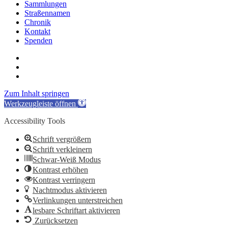
Sammlungen
Straßennamen
Chronik
Kontakt
Spenden
twitter
facebook
email
Zum Inhalt springen
Werkzeugleiste öffnen
Accessibility Tools
Schrift vergrößern
Schrift verkleinern
Schwar-Weiß Modus
Kontrast erhöhen
Kontrast verringern
Nachtmodus aktivieren
Verlinkungen unterstreichen
lesbare Schriftart aktivieren
Zurücksetzen