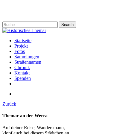
Skip
to
main
content
Search
Close
Search
search
Menu
Startseite
Projekt
Fotos
Sammlungen
Straßennamen
Chronik
Kontakt
Spenden
twitter
facebook
email
search
Zurück
Themar an der Werra
Auf deiner Reise, Wandersmann,
klopf auch bei diesem Städtchen an.