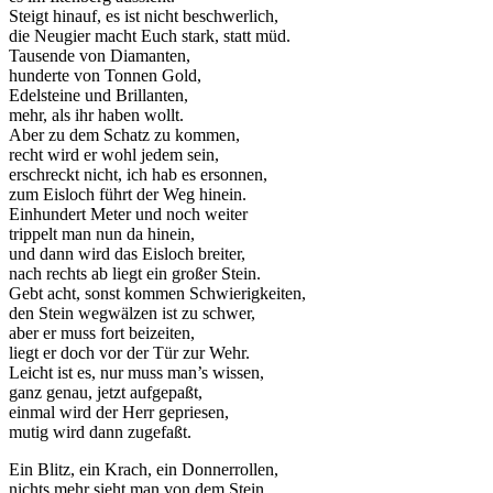
Steigt hinauf, es ist nicht beschwerlich,
die Neugier macht Euch stark, statt müd.
Tausende von Diamanten,
hunderte von Tonnen Gold,
Edelsteine und Brillanten,
mehr, als ihr haben wollt.
Aber zu dem Schatz zu kommen,
recht wird er wohl jedem sein,
erschreckt nicht, ich hab es ersonnen,
zum Eisloch führt der Weg hinein.
Einhundert Meter und noch weiter
trippelt man nun da hinein,
und dann wird das Eisloch breiter,
nach rechts ab liegt ein großer Stein.
Gebt acht, sonst kommen Schwierigkeiten,
den Stein wegwälzen ist zu schwer,
aber er muss fort beizeiten,
liegt er doch vor der Tür zur Wehr.
Leicht ist es, nur muss man’s wissen,
ganz genau, jetzt aufgepaßt,
einmal wird der Herr gepriesen,
mutig wird dann zugefaßt.
Ein Blitz, ein Krach, ein Donnerrollen,
nichts mehr sieht man von dem Stein,