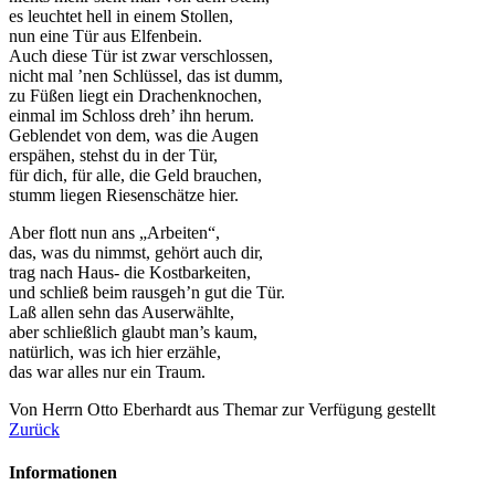
es leuchtet hell in einem Stollen,
nun eine Tür aus Elfenbein.
Auch diese Tür ist zwar verschlossen,
nicht mal ’nen Schlüssel, das ist dumm,
zu Füßen liegt ein Drachenknochen,
einmal im Schloss dreh’ ihn herum.
Geblendet von dem, was die Augen
erspähen, stehst du in der Tür,
für dich, für alle, die Geld brauchen,
stumm liegen Riesenschätze hier.
Aber flott nun ans „Arbeiten“,
das, was du nimmst, gehört auch dir,
trag nach Haus- die Kostbarkeiten,
und schließ beim rausgeh’n gut die Tür.
Laß allen sehn das Auserwählte,
aber schließlich glaubt man’s kaum,
natürlich, was ich hier erzähle,
das war alles nur ein Traum.
Von Herrn Otto Eberhardt aus Themar zur Verfügung gestellt
Zurück
Informationen