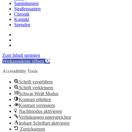
Sammlungen
Straßennamen
Chronik
Kontakt
Spenden
twitter
facebook
email
Zum Inhalt springen
Werkzeugleiste öffnen
Accessibility Tools
Schrift vergrößern
Schrift verkleinern
Schwar-Weiß Modus
Kontrast erhöhen
Kontrast verringern
Nachtmodus aktivieren
Verlinkungen unterstreichen
lesbare Schriftart aktivieren
Zurücksetzen