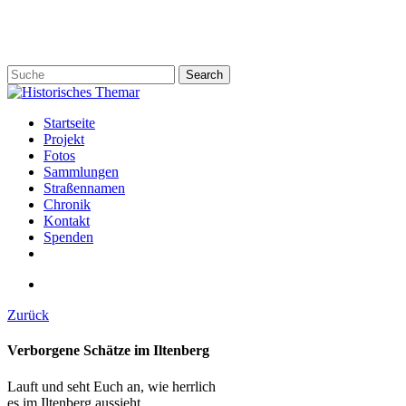
Skip
to
main
content
Search
Close
Search
search
Menu
Startseite
Projekt
Fotos
Sammlungen
Straßennamen
Chronik
Kontakt
Spenden
twitter
facebook
email
search
Zurück
Verborgene Schätze im Iltenberg
Lauft und seht Euch an, wie herrlich
es im Iltenberg aussieht.