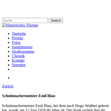
Skip
to
main
content
Search
Close
Search
search
Menu
Startseite
Projekt
Fotos
Sammlungen
Straßennamen
Chronik
Kontakt
Spenden
twitter
facebook
email
search
Zurück
Schuhmachermeister Emil Blau
Schuhmachermeister Emil Blau, bei dem auch Hugo Walther gelernt
hat, wurde am 12.Juni 1928 80 Jahre alt. Die Stadt verlieh ihm die