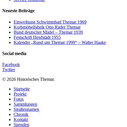
Neueste Beiträge
Einweihung Schwimmbad Themar 1969
Korbmöbelfabrik Otto Räder Themar
Bund deutscher Mädel – Themar 1939
Festschrift Henfstädt 1955
Kalender „Rund um Themar 1999“ – Walter Haake
Social media
Facebook
Twitter
© 2026 Historisches Themar.
Close
Startseite
Menu
Projekt
Fotos
Sammlungen
Straßennamen
Chronik
Kontakt
Spenden