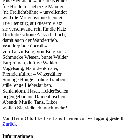
Eine Steilwand – nur für Kenner,
´ne Höhle für beherzte Männer.
´ne Freilichtbühne – unvollendet,
weil die Morgensonne blendet.
Die Iltenburg auf diesem Platz –
sie verschwand rein für die Katz.
Doch die schöne Aussicht blieb,
damit auch der Wandertrieb.
Wanderpfade überall –
von Tal zu Berg, von Berg zu Tal.
Schmucke Wiesen, bunte Wälder,
Burgruinen, duft´ge Wälder.
Vogelsang, Naturdenkmäler,
Fremdenführer – Witzerzähler.
Sonnige Hänge – ohne Trauben,
stille, enge Liebeslauben.
Schlehdorn, Hasel, Heideröschen,
liegengebliebne Damenhöschen.
Abends Musik, Tanz, Likör –
wollen Sie vielleicht noch mehr?
Von Herrn Otto Eberhardt aus Themar zur Verfügung gestellt
Zurück
Informationen