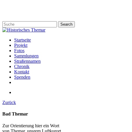
Skip
to
main
content
Search
Close
Search
search
Menu
Startseite
Projekt
Fotos
Sammlungen
Straßennamen
Chronik
Kontakt
Spenden
twitter
facebook
email
search
Zurück
Bad Themar
Zur Orientierung hier ein Wort
von Themar, unsrem Luftkurort.