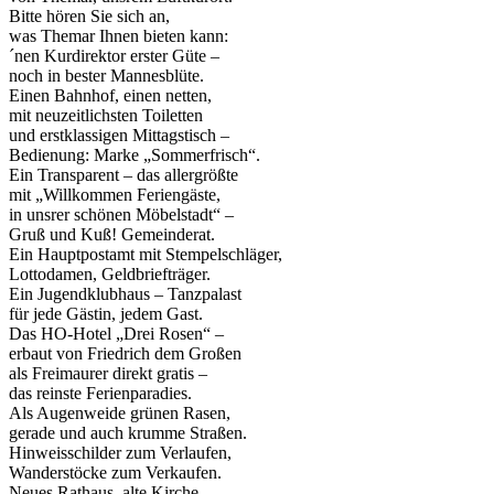
Bitte hören Sie sich an,
was Themar Ihnen bieten kann:
´nen Kurdirektor erster Güte –
noch in bester Mannesblüte.
Einen Bahnhof, einen netten,
mit neuzeitlichsten Toiletten
und erstklassigen Mittagstisch –
Bedienung: Marke „Sommerfrisch“.
Ein Transparent – das allergrößte
mit „Willkommen Feriengäste,
in unsrer schönen Möbelstadt“ –
Gruß und Kuß! Gemeinderat.
Ein Hauptpostamt mit Stempelschläger,
Lottodamen, Geldbriefträger.
Ein Jugendklubhaus – Tanzpalast
für jede Gästin, jedem Gast.
Das HO-Hotel „Drei Rosen“ –
erbaut von Friedrich dem Großen
als Freimaurer direkt gratis –
das reinste Ferienparadies.
Als Augenweide grünen Rasen,
gerade und auch krumme Straßen.
Hinweisschilder zum Verlaufen,
Wanderstöcke zum Verkaufen.
Neues Rathaus, alte Kirche