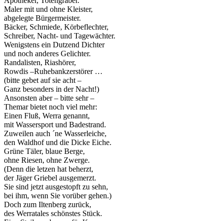
Apotheker, Totengräber.
Maler mit und ohne Kleister,
abgelegte Bürgermeister.
Bäcker, Schmiede, Körbeflechter,
Schreiber, Nacht- und Tagewächter.
Wenigstens ein Dutzend Dichter
und noch anderes Gelichter.
Randalisten, Riashörer,
Rowdis –Ruhebankzerstörer …
(bitte gebet auf sie acht –
Ganz besonders in der Nacht!)
Ansonsten aber – bitte sehr –
Themar bietet noch viel mehr:
Einen Fluß, Werra genannt,
mit Wassersport und Badestrand.
Zuweilen auch ´ne Wasserleiche,
den Waldhof und die Dicke Eiche.
Grüne Täler, blaue Berge,
ohne Riesen, ohne Zwerge.
(Denn die letzen hat beherzt,
der Jäger Griebel ausgemerzt.
Sie sind jetzt ausgestopft zu sehn,
bei ihm, wenn Sie vorüber gehen.)
Doch zum Iltenberg zurück,
des Werratales schönstes Stück.