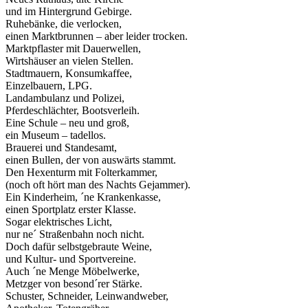
und im Hintergrund Gebirge.
Ruhebänke, die verlocken,
einen Marktbrunnen – aber leider trocken.
Marktpflaster mit Dauerwellen,
Wirtshäuser an vielen Stellen.
Stadtmauern, Konsumkaffee,
Einzelbauern, LPG.
Landambulanz und Polizei,
Pferdeschlächter, Bootsverleih.
Eine Schule – neu und groß,
ein Museum – tadellos.
Brauerei und Standesamt,
einen Bullen, der von auswärts stammt.
Den Hexenturm mit Folterkammer,
(noch oft hört man des Nachts Gejammer).
Ein Kinderheim, ´ne Krankenkasse,
einen Sportplatz erster Klasse.
Sogar elektrisches Licht,
nur ne´ Straßenbahn noch nicht.
Doch dafür selbstgebraute Weine,
und Kultur- und Sportvereine.
Auch ´ne Menge Möbelwerke,
Metzger von besond´rer Stärke.
Schuster, Schneider, Leinwandweber,