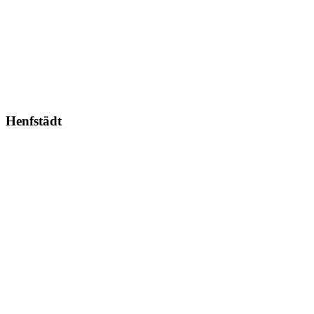
Henfstädt
Henfstädt