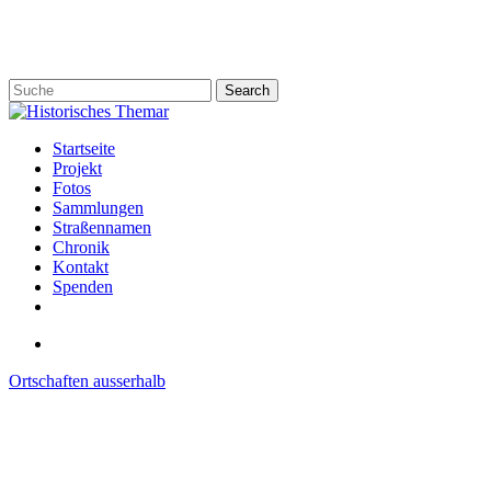
Skip
to
main
content
Search
Close
Search
search
Menu
Startseite
Projekt
Fotos
Sammlungen
Straßennamen
Chronik
Kontakt
Spenden
twitter
facebook
email
search
Ortschaften ausserhalb