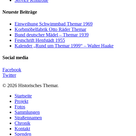
Service Kontrolle
Neueste Beiträge
Einweihung Schwimmbad Themar 1969
Korbmöbelfabrik Otto Räder Themar
Bund deutscher Mädel – Themar 1939
Festschrift Henfstädt 1955
Kalender „Rund um Themar 1999“ – Walter Haake
Social media
Facebook
Twitter
© 2026 Historisches Themar.
Close
Startseite
Menu
Projekt
Fotos
Sammlungen
Straßennamen
Chronik
Kontakt
Spenden