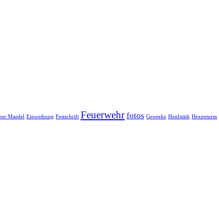
Feuerwehr
fotos
her Maedel
Einweihung
Festschrift
Gewerke
Henfstädt
Hexenturm