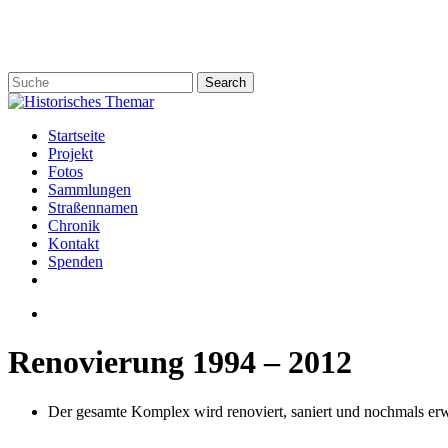
Skip
to
main
content
Search
Close
Search
search
Menu
Startseite
Projekt
Fotos
Sammlungen
Straßennamen
Chronik
Kontakt
Spenden
twitter
facebook
email
search
Renovierung 1994 – 2012
Der gesamte Komplex wird renoviert, saniert und nochmals erw