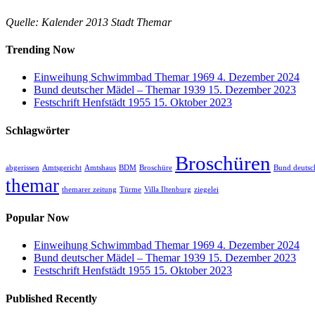
Quelle: Kalender 2013 Stadt Themar
Trending Now
Einweihung Schwimmbad Themar 1969
4. Dezember 2024
Bund deutscher Mädel – Themar 1939
15. Dezember 2023
Festschrift Henfstädt 1955
15. Oktober 2023
Schlagwörter
Broschüren
abgerissen
Amtsgericht
Amtshaus
BDM
Broschüre
Bund deutsc
themar
themarer zeitung
Türme
Villa Iltenburg
ziegelei
Popular Now
Einweihung Schwimmbad Themar 1969
4. Dezember 2024
Bund deutscher Mädel – Themar 1939
15. Dezember 2023
Festschrift Henfstädt 1955
15. Oktober 2023
Published Recently