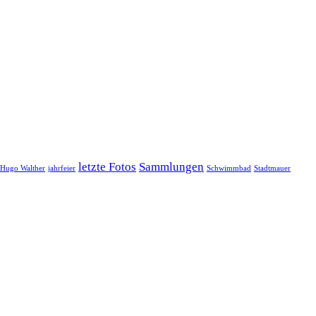
letzte Fotos
Sammlungen
Hugo Walther
jahrfeier
Schwimmbad
Stadtmauer