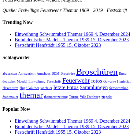
Quelle: Freiwillige Feuerwehr Themar 1869 - 2019 - Festschrift
Trending Now
Einweihung Schwimmbad Themar 1969
4. Dezember 2024
Bund deutscher Mädel – Themar 1939
15. Dezember 2023
Festschrift Henfstädt 1955
15. Oktober 2023
Schlagwörter
Broschüren
abgerissen
Amtsgericht
Amtshaus
BDM
Broschüre
Bund
Feuerwehr
fotos
deutscher Maedel
Einweihung
Festschrift
Gewerke
Henfstädt
letzte Fotos
Sammlungen
Hexenturm
Hugo Walther
jahrfeier
Schwimmbad
themar
Stadtmauer
themarer zeitung
Türme
Villa Iltenburg
ziegelei
Popular Now
Einweihung Schwimmbad Themar 1969
4. Dezember 2024
Bund deutscher Mädel – Themar 1939
15. Dezember 2023
Festschrift Henfstädt 1955
15. Oktober 2023