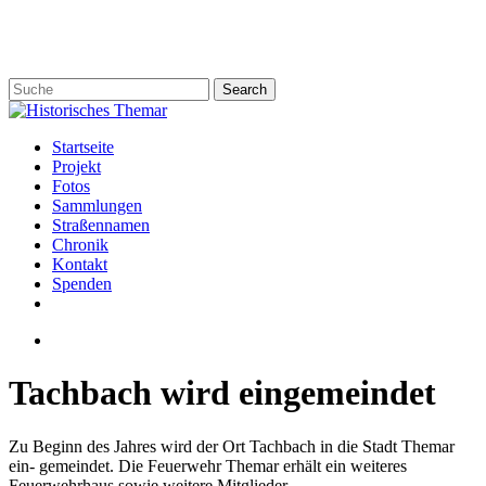
Skip
to
main
content
Search
Close
Search
search
Menu
Startseite
Projekt
Fotos
Sammlungen
Straßennamen
Chronik
Kontakt
Spenden
twitter
facebook
email
search
Tachbach wird eingemeindet
Zu Beginn des Jahres wird der Ort Tachbach in die Stadt Themar
ein- gemeindet. Die Feuerwehr Themar erhält ein weiteres
Feuerwehrhaus sowie weitere Mitglieder.