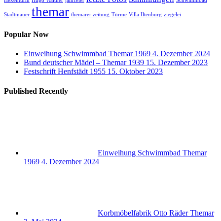
Hexenturm
Hugo Walther
jahrfeier
Schwimmbad
themar
Stadtmauer
themarer zeitung
Türme
Villa Iltenburg
ziegelei
Popular Now
Einweihung Schwimmbad Themar 1969
4. Dezember 2024
Bund deutscher Mädel – Themar 1939
15. Dezember 2023
Festschrift Henfstädt 1955
15. Oktober 2023
Published Recently
Einweihung Schwimmbad Themar
1969
4. Dezember 2024
Korbmöbelfabrik Otto Räder Themar