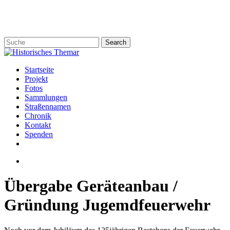
Skip
to
main
content
Search
Close
Search
search
Menu
Startseite
Projekt
Fotos
Sammlungen
Straßennamen
Chronik
Kontakt
Spenden
twitter
facebook
email
search
Übergabe Geräteanbau /
Gründung Jugemdfeuerwehr