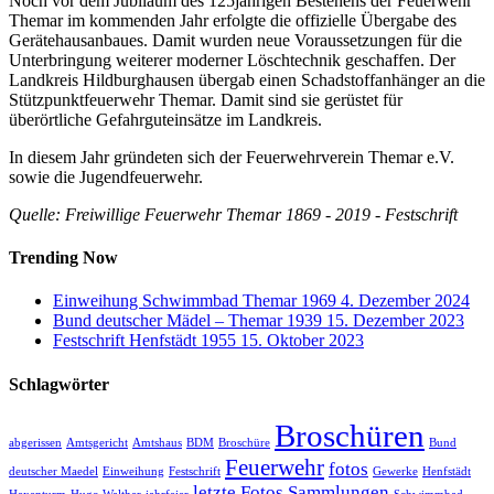
Noch vor dem Jubiläum des 125jährigen Bestehens der Feuerwehr
Themar im kommenden Jahr erfolgte die offizielle Übergabe des
Gerätehausanbaues. Damit wurden neue Voraussetzungen für die
Unterbringung weiterer moderner Löschtechnik geschaffen. Der
Landkreis Hildburghausen übergab einen Schadstoffanhänger an die
Stützpunktfeuerwehr Themar. Damit sind sie gerüstet für
überörtliche Gefahrguteinsätze im Landkreis.
In diesem Jahr gründeten sich der Feuerwehrverein Themar e.V.
sowie die Jugendfeuerwehr.
Quelle: Freiwillige Feuerwehr Themar 1869 - 2019 - Festschrift
Trending Now
Einweihung Schwimmbad Themar 1969
4. Dezember 2024
Bund deutscher Mädel – Themar 1939
15. Dezember 2023
Festschrift Henfstädt 1955
15. Oktober 2023
Schlagwörter
Broschüren
abgerissen
Amtsgericht
Amtshaus
BDM
Broschüre
Bund
Feuerwehr
fotos
deutscher Maedel
Einweihung
Festschrift
Gewerke
Henfstädt
letzte Fotos
Sammlungen