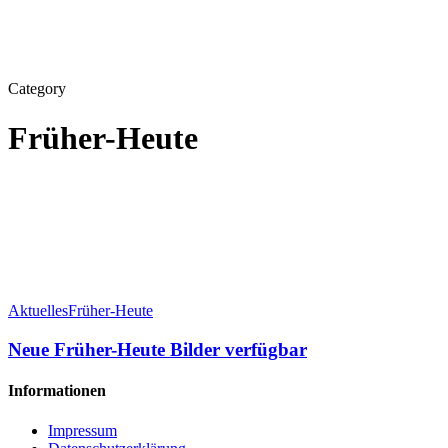
Category
Früher-Heute
Neue
Früher-
Aktuelles
Früher-Heute
Heute
Bilder
Neue Früher-Heute Bilder verfügbar
verfügbar
Informationen
Impressum