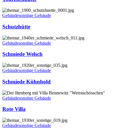
Schutzhütte
Gebäude
sonstige Gebäude
Schutzhütte
Schmiede
Welsch
Gebäude
sonstige Gebäude
Schmiede Welsch
Schmiede
Kühnhold
Gebäude
sonstige Gebäude
Schmiede Kühnhold
Rote
Villa
Gebäude
sonstige Gebäude
Rote Villa
Reichsarbeitsdienst
Gebäude
sonstige Gebäude