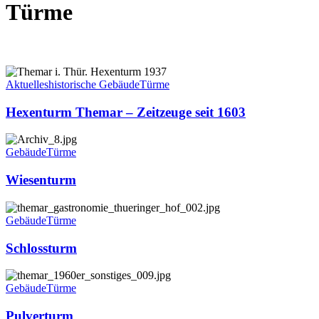
Türme
Hexenturm
Themar
Aktuelles
historische Gebäude
Türme
–
Zeitzeuge
Hexenturm Themar – Zeitzeuge seit 1603
seit
1603
Wiesenturm
Gebäude
Türme
Wiesenturm
Schlossturm
Gebäude
Türme
Schlossturm
Pulverturm
Gebäude
Türme
Pulverturm