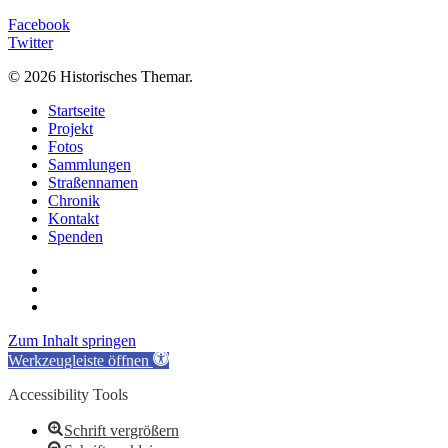
Facebook
Twitter
© 2026 Historisches Themar.
Close
Startseite
Menu
Projekt
Fotos
Sammlungen
Straßennamen
Chronik
Kontakt
Spenden
twitter
facebook
email
Zum Inhalt springen
Werkzeugleiste öffnen
Accessibility Tools
Schrift vergrößern