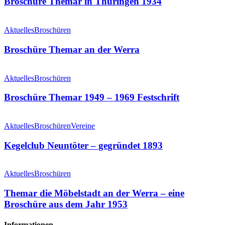
Broschüre Themar in Thüringen 1934
1934
Broschüre
Themar
Aktuelles
Broschüren
an
der
Broschüre Themar an der Werra
Werra
Broschüre
Themar
Aktuelles
Broschüren
1949
–
Broschüre Themar 1949 – 1969 Festschrift
1969
Festschrift
Kegelclub
Neuntöter
Aktuelles
Broschüren
Vereine
–
gegründet
Kegelclub Neuntöter – gegründet 1893
1893
Themar
die
Aktuelles
Broschüren
Möbelstadt
an
Themar die Möbelstadt an der Werra – eine
der
Broschüre aus dem Jahr 1953
Werra
–
Informationen