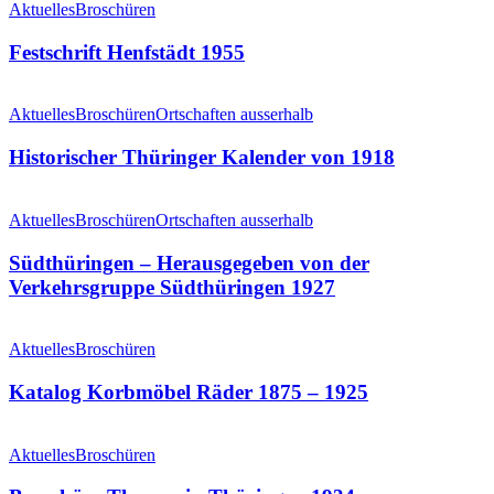
Aktuelles
Broschüren
Festschrift Henfstädt 1955
Historischer
Thüringer
Aktuelles
Broschüren
Ortschaften ausserhalb
Kalender
von
Historischer Thüringer Kalender von 1918
1918
Südthüringen
–
Aktuelles
Broschüren
Ortschaften ausserhalb
Herausgegeben
von
Südthüringen – Herausgegeben von der
der
Verkehrsgruppe Südthüringen 1927
Verkehrsgruppe
Südthüringen
Katalog
1927
Korbmöbel
Aktuelles
Broschüren
Räder
1875
Katalog Korbmöbel Räder 1875 – 1925
–
1925
Broschüre
Themar
Aktuelles
Broschüren
in
Thüringen