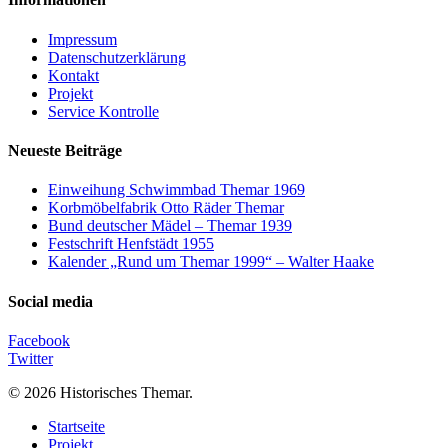
eine
Broschüre
Impressum
aus
Datenschutzerklärung
dem
Kontakt
Jahr
Projekt
1953
Service Kontrolle
Neueste Beiträge
Einweihung Schwimmbad Themar 1969
Korbmöbelfabrik Otto Räder Themar
Bund deutscher Mädel – Themar 1939
Festschrift Henfstädt 1955
Kalender „Rund um Themar 1999“ – Walter Haake
Social media
Facebook
Twitter
© 2026 Historisches Themar.
Close
Startseite
Menu
Projekt