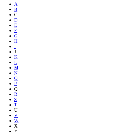
A
B
C
D
E
F
G
H
I
J
K
L
M
N
O
P
Q
R
S
T
U
V
W
X
Y