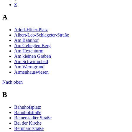
Z
A
Adolf-Hitler-Platz
Albert-Leo-Schlageter-Straße
Am Bahnhof
Am Gehegten Berg
Am Hexenturm
Am kleinen Graben
Am Schwimmbad
Am Werragrund
Armenhauswiesen
Nach oben
B
Bahnhofsplatz
Bahnhofstraße
Beinerstädter Straße
Bei der Kirche
Bernhardtstraße