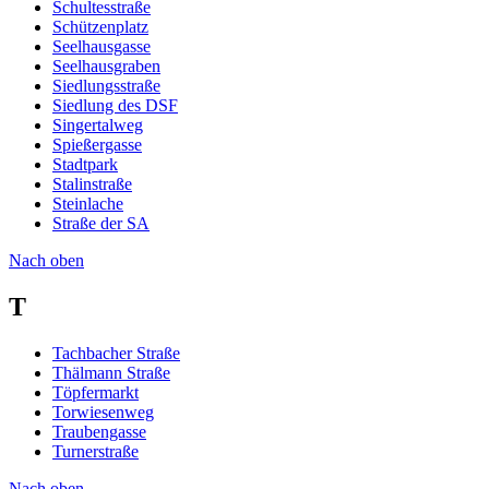
Schultesstraße
Schützenplatz
Seelhausgasse
Seelhausgraben
Siedlungsstraße
Siedlung des DSF
Singertalweg
Spießergasse
Stadtpark
Stalinstraße
Steinlache
Straße der SA
Nach oben
T
Tachbacher Straße
Thälmann Straße
Töpfermarkt
Torwiesenweg
Traubengasse
Turnerstraße
Nach oben