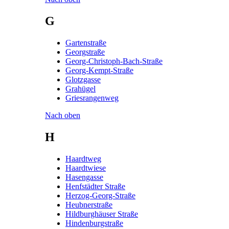
G
Gartenstraße
Georgstraße
Georg-Christoph-Bach-Straße
Georg-Kempt-Straße
Glotzgasse
Grahügel
Griesrangenweg
Nach oben
H
Haardtweg
Haardtwiese
Hasengasse
Henfstädter Straße
Herzog-Georg-Straße
Heubnerstraße
Hildburghäuser Straße
Hindenburgstraße