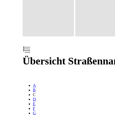
Übersicht Straßenn
A
B
C
D
E
F
G