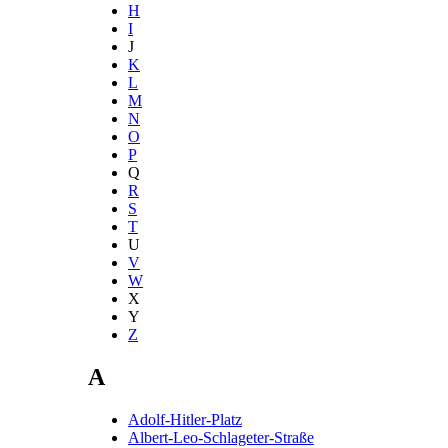
H
I
J
K
L
M
N
O
P
Q
R
S
T
U
V
W
X
Y
Z
A
Adolf-Hitler-Platz
Albert-Leo-Schlageter-Straße