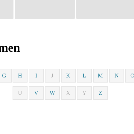
amen
G
H
I
J
K
L
M
N
U
V
W
X
Y
Z