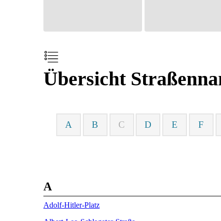
Übersicht Straßenn
A
B
C
D
E
F
A
Adolf-Hitler-Platz