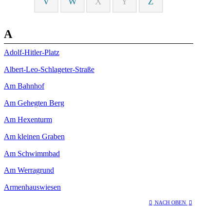
V
W
X
Y
Z
A
Adolf-Hitler-Platz
Albert-Leo-Schlageter-Straße
Am Bahnhof
Am Gehegten Berg
Am Hexenturm
Am kleinen Graben
Am Schwimmbad
Am Werragrund
Armenhauswiesen
NACH OBEN