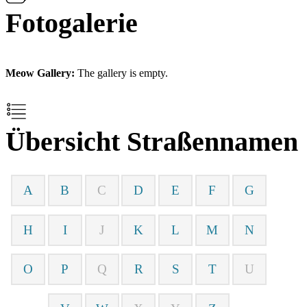
Fotogalerie
Meow Gallery:
The gallery is empty.
Übersicht Straßennamen
A
B
C
D
E
F
G
H
I
J
K
L
M
N
O
P
Q
R
S
T
U