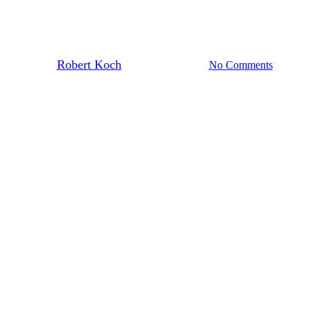
Papierfabrik
By
Robert Koch
19. November 2021
No Comments